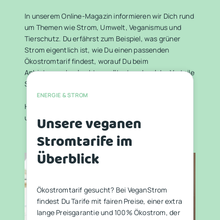
In unserem Online-Magazin informieren wir Dich rund
um Themen wie Strom, Umwelt, Veganismus und
Tierschutz. Du erfährst zum Beispiel, was grüner
Strom eigentlich ist, wie Du einen passenden
Ökostromtarif findest, worauf Du beim
Anbieterwechsel achten solltest und welche Vorteile
Solarenergie für Mensch und Tier bringt.
ENERGIE & STROM
Hier findest Du eine Auswahl von Beiträgen, ideal,
um direkt ins Thema einzusteigen.
Unsere veganen
Stromtarife im
Überblick
Ökostromtarif gesucht? Bei VeganStrom
findest Du Tarife mit fairen Preise, einer extra
lange Preisgarantie und 100% Ökostrom, der