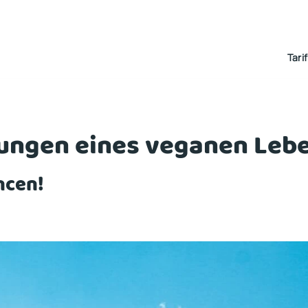
Tari
rungen eines veganen Leb
ncen!