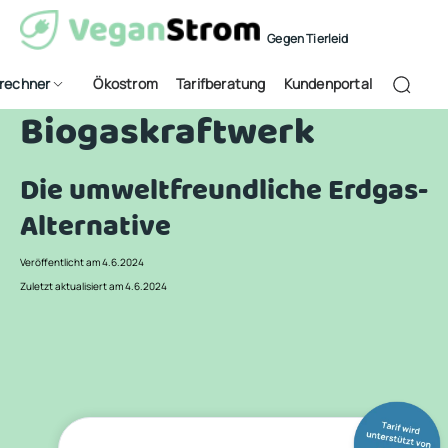
Gegen Tierleid
frechner
Ökostrom
Tarifberatung
Kundenportal
Biogaskraftwerk
Die umweltfreundliche Erdgas-
Alternative
Veröffentlicht am 4.6.2024
Zuletzt aktualisiert am 4.6.2024