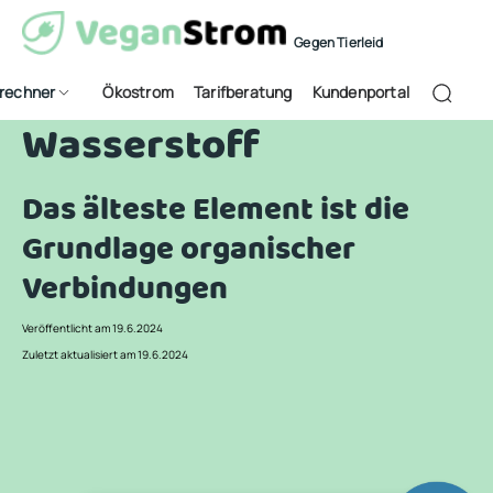
Gegen Tierleid
frechner
Ökostrom
Tarifberatung
Kundenportal
Wasserstoff
Das älteste Element ist die
Grundlage organischer
Verbindungen
Veröffentlicht am 19.6.2024
Zuletzt aktualisiert am 19.6.2024