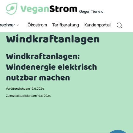
Gegen Tierleid
frechner
Ökostrom
Tarifberatung
Kundenportal
Windkraftanlagen
Windkraftanlagen:
Windenergie elektrisch
nutzbar machen
Veröffentlicht am 19.6.2024
Zuletzt aktualisiert am 19.6.2024