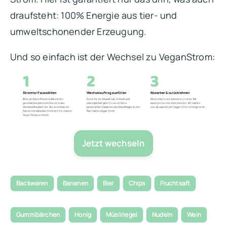
draufsteht: 100% Energie aus tier- und
umweltschonender Erzeugung.
Und so einfach ist der Wechsel zu VeganStrom:
Jetzt wechseln
Backwaren
Bananen
Bier
Chips
Fruchtsaft
Gummibärchen
Honig
Müsliriegel
Nudeln
Wein