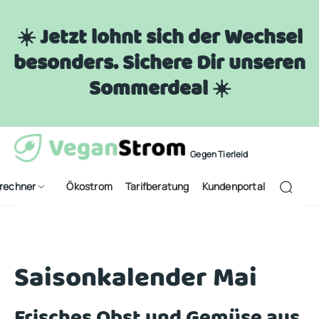
☀️ Jetzt lohnt sich der Wechsel
besonders. Sichere Dir unseren
Sommerdeal ☀️
Gegen Tierleid
frechner
Ökostrom
Tarifberatung
Kundenportal
Saisonkalender Mai
Frisches Obst und Gemüse aus