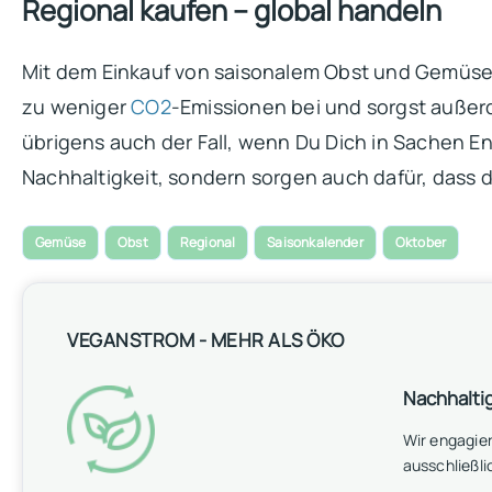
Regional kaufen – global handeln
Mit dem Einkauf von saisonalem Obst und Gemüse au
zu weniger
CO2
-Emissionen bei und sorgst außerd
übrigens auch der Fall, wenn Du Dich in Sachen E
Nachhaltigkeit, sondern sorgen auch dafür, dass
Gemüse
Obst
Regional
Saisonkalender
Oktober
VEGANSTROM - MEHR ALS ÖKO
Nachhalti
Wir engagie
ausschließli