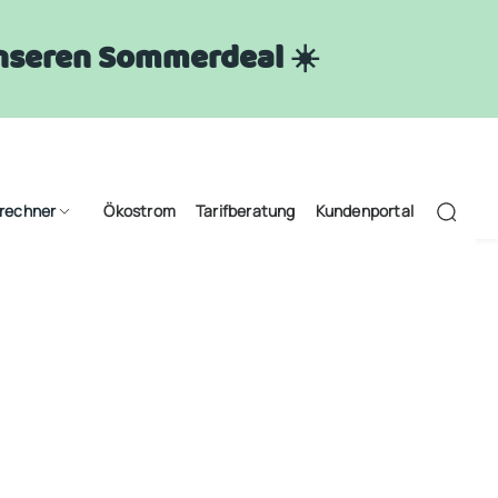
 unseren Sommerdeal ☀️
frechner
Ökostrom
Tarifberatung
Kundenportal