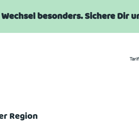
er Wechsel besonders. Sichere Dir
Tari
er Region