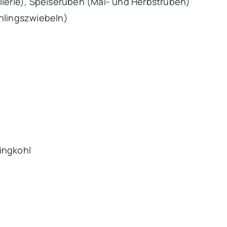
llerie), Speiserüben (Mai- und Herbstrüben)
ühlingszwiebeln)
singkohl