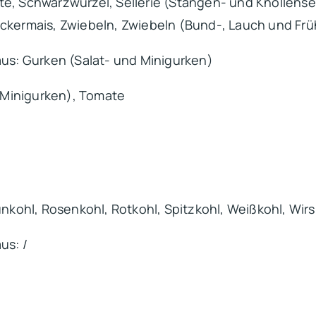
te, Schwarzwurzel, Sellerie (Stangen- und Knollense
uckermais, Zwiebeln, Zwiebeln (Bund-, Lauch und Fr
s: Gurken (Salat- und Minigurken)
 Minigurken), Tomate
ünkohl, Rosenkohl, Rotkohl, Spitzkohl, Weißkohl, Wir
us: /