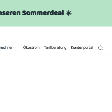
 unseren Sommerdeal ☀️
frechner
Ökostrom
Tarifberatung
Kundenportal