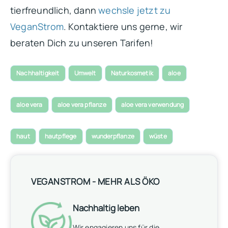
tierfreundlich, dann
wechsle jetzt zu
VeganStrom
. Kontaktiere uns gerne, wir
beraten Dich zu unseren Tarifen!
Nachhaltigkeit
Umwelt
Naturkosmetik
aloe
aloe vera
aloe vera pflanze
aloe vera verwendung
haut
hautpflege
wunderpflanze
wüste
VEGANSTROM - MEHR ALS ÖKO
Nachhaltig leben
Wir engagieren uns für die