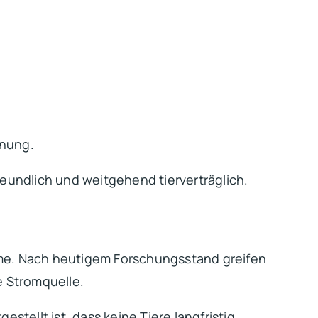
nnung.
reundlich und weitgehend tierverträglich.
me. Nach heutigem Forschungsstand greifen
e Stromquelle.
stellt ist, dass keine Tiere langfristig