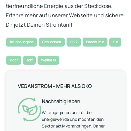
tierfreundliche Energie aus der Steckdose.
Erfahre mehr auf unserer Webseite und sichere
Dir jetzt Deinen Stromtarif!
Treibhausgase
Gesundheit
CO2
Badekultur
Kur
Moor
Torf
Wellness
VEGANSTROM - MEHR ALS ÖKO
Nachhaltig leben
Wir engagieren uns für die
Energiewende und möchten den
Sektor aktiv voranbringen. Daher